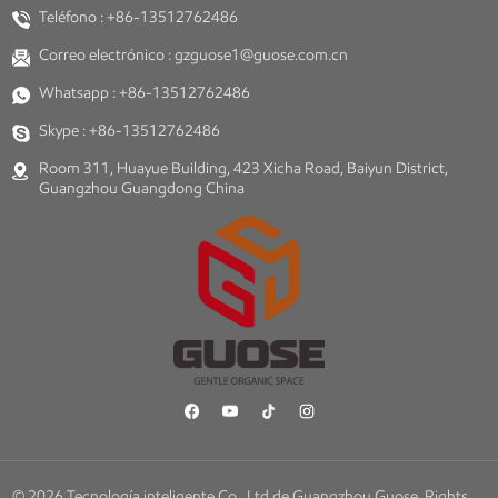
Teléfono :
+86-13512762486
Correo electrónico :
gzguose1@guose.com.cn
Whatsapp :
+86-13512762486
Skype :
+86-13512762486
Room 311, Huayue Building, 423 Xicha Road, Baiyun District,
Guangzhou Guangdong China
© 2026 Tecnología inteligente Co., Ltd de Guangzhou Guose. Rights