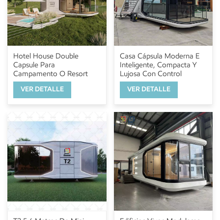
Hotel House Double
Casa Cápsula Moderna E
Capsule Para
Inteligente, Compacta Y
Campamento O Resort
Lujosa Con Control
Inteligente Para
VER DETALLE
VER DETALLE
Alojamiento Hotelero Y
Vida Urbana.