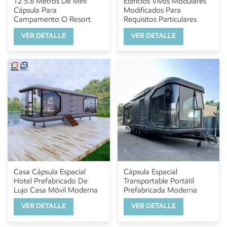
T2 5.6 Metros De Mini
Edificios Vivos Modulares
Cápsula Para
Modificados Para
Campamento O Resort
Requisitos Particulares
Directos De La Estructura
VER DETALLE
VER DETALLE
De Acero De La Casa De
La Cápsula De La Fábrica
Casa Cápsula Espacial
Cápsula Espacial
Hotel Prefabricado De
Transportable Portátil
Lujo Casa Móvil Moderna
Prefabricada Moderna
Casa Pequeña Moderna Al
VER DETALLE
VER DETALLE
Aire Libre