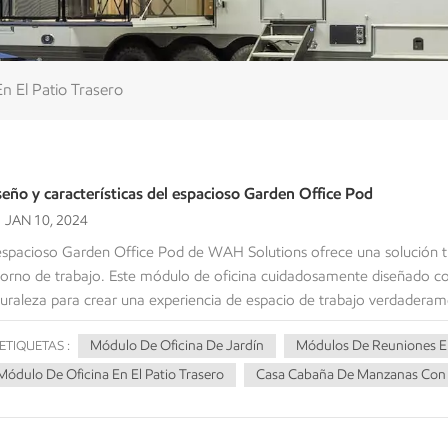
n El Patio Trasero
seño y características del espacioso Garden Office Pod
JAN 10, 2024
espacioso Garden Office Pod de WAH Solutions ofrece una solución 
orno de trabajo. Este módulo de oficina cuidadosamente diseñado com
uraleza para crear una experiencia de espacio de trabajo verdaderam
 es elegante y moderno, con líneas limpias y una estética contempo
Módulo De Oficina De Jardín
Módulos De Reuniones En
ETIQUETAS :
porciona un amplio espacio para una configuración de trabajo cómod
nquilo para el trabajo individual concentrado o un área colaborativa 
Módulo De Oficina En El Patio Trasero
Casa Cabaña De Manzanas Con 
á diseñado para satisfacer sus necesidades.Una de las características 
asis en la luz y la ventilación naturales. Los grandes ventanales permit
ando una atmósfera luminosa y acogedora. Esto no sólo mejora la p