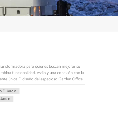
transformadora para quienes buscan mejorar su
bina funcionalidad, estilo y una conexión con la
ente única.El diseño del espacioso Garden Office
ránea. Su estructura compacta pero espaciosa
 El Jardín
a y productiva. Ya sea que necesite un espacio
para reuniones de equipo, este módulo de oficina
Jardín
más destacadas de esta oficina de jardín es su
en que abundante luz solar inunde el interior,
roductividad sino que también promueve una