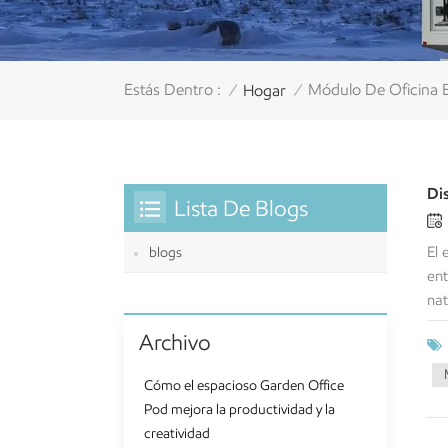
Estás Dentro :
Módulo De Oficina E
Hogar
/
/
Di
Lista De Blogs
El 
blogs
ent
nat
Pod
Archivo
pro
tra
Cómo el espacioso Garden Office
est
Pod mejora la productividad y la
énf
creatividad
cre