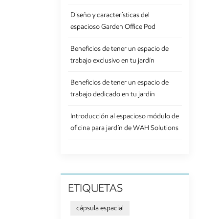
sen
Diseño y características del
cal
espacioso Garden Office Pod
dur
dur
Beneficios de tener un espacio de
que
trabajo exclusivo en tu jardín
sol
ali
Beneficios de tener un espacio de
al 
trabajo dedicado en tu jardín
com
sac
Introducción al espacioso módulo de
la 
oficina para jardín de WAH Solutions
cre
ele
ETIQUETAS
cápsula espacial