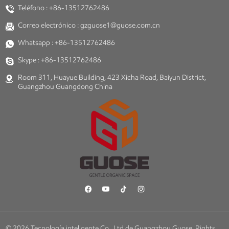
Teléfono :
+86-13512762486
Correo electrónico :
gzguose1@guose.com.cn
Whatsapp :
+86-13512762486
Skype :
+86-13512762486
Room 311, Huayue Building, 423 Xicha Road, Baiyun District,
Guangzhou Guangdong China
© 2026 Tecnología inteligente Co., Ltd de Guangzhou Guose. Rights