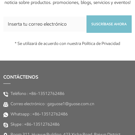
noticia sobre productos. promociones, blogs, servicios y eventos!
SUSCRÍBASE AHORA
* Se utilizará de acuerdo con nuestra Política de Privacidad
CONTÁCTENOS
Teléfono :
+86-13512762486
Correo electrónico :
gzguose1@guose.com.cn
Whatsapp :
+86-13512762486
Skype :
+86-13512762486
Room 311, Huayue Building, 423 Xicha Road, Baiyun District,