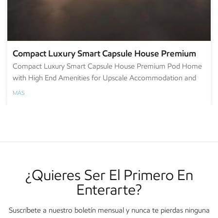
Compact Luxury Smart Capsule House Premium
Pod Home with High End Amenities for Upscale
Compact Luxury Smart Capsule House Premium Pod Home
with High End Amenities for Upscale Accommodation and
Accommodation and Urban Retreat
Urban Retreat
MÁS
¿Quieres Ser El Primero En
Enterarte?
Suscríbete a nuestro boletín mensual y nunca te pierdas ninguna