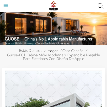
Estás Dentro :
Hogar
Casa Cabaña
/
/
/
Guose-E01 Cabina Móvil Moderna Y Expandible Plegable
Para Exteriores Con Diseño De Apple