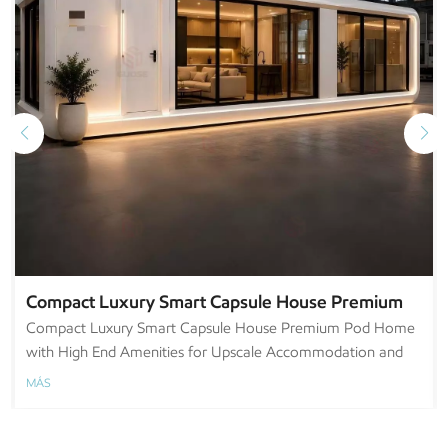
Compact Luxury Smart Capsule House Premium
Pod Home with High End Amenities for Upscale
Compact Luxury Smart Capsule House Premium Pod Home
with High End Amenities for Upscale Accommodation and
Accommodation and Urban Retreat
Urban Retreat
MÁS