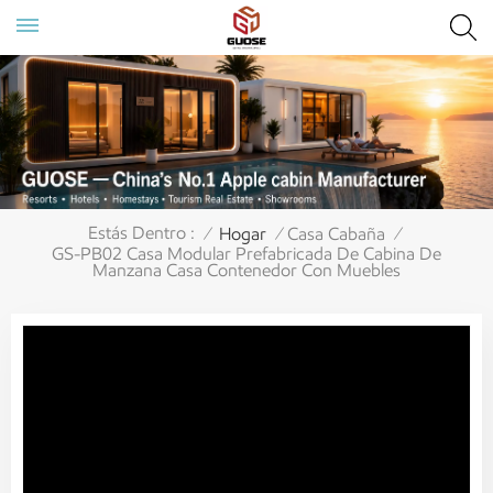
Estás Dentro :
Hogar
Casa Cabaña
/
/
/
GS-PB02 Casa Modular Prefabricada De Cabina De
Manzana Casa Contenedor Con Muebles