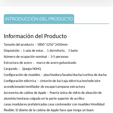
INTRODUCCIÓN DEL PRODUCTO
Información del Producto
：
Tamaño del producto
5800*2250*2450mm
：
、
、
Disposición
1 sala de estar
1 dormitorio
1 baño
：
Número de ocupación nominal
3-5 personas
：
Estructura de acero
marco de acero galvanizado
：
Cargando
2
juego/40HQ
：
Configuración de muebles
piso/inodoro/lavabo/ducha/cortina de ducha
：
Configuración eléctrica
cinturón de luz/caja eléctrica/enchufe/aire
acondicionado/ventilador de escape/campana extractora
：
Accesorios de cabina de Apple
Puerta única de vidrio de aleación de
aluminio/ventana colgada en la parte superior de acrílico
casas modulares prefabricadas casa contenedor con muebles
Movilidad
flexible: El diseño de la cabina de Apple hace que tenga un buen