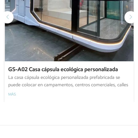
GS-A02 Casa cápsula ecológica personalizada
prefabricada de 8,5 metros con balcón
La casa cápsula ecológica personalizada prefabricada se
puede colocar en campamentos, centros comerciales, calles
para los clientes. Se puede usar para vivir o comprar.
MÁS