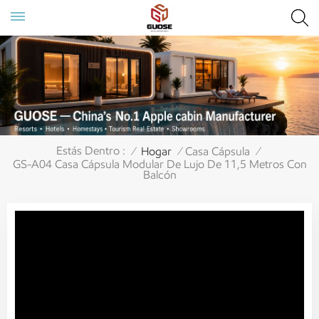
Estás Dentro :
Hogar
Casa Cápsula
/
/
/
GS-A04 Casa Cápsula Modular De Lujo De 11,5 Metros Con
Balcón