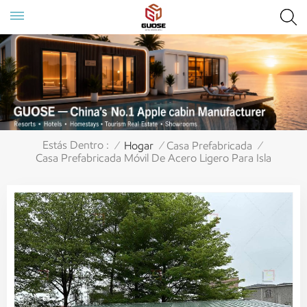
Estás Dentro :
Hogar
Casa Prefabricada
/
/
/
Casa Prefabricada Móvil De Acero Ligero Para Isla