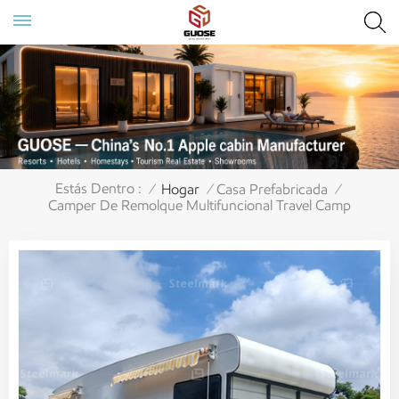
Estás Dentro :
Hogar
Casa Prefabricada
/
/
/
Camper De Remolque Multifuncional Travel Camp